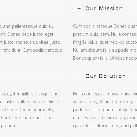
Our Mission
c, and pellentesque quis eu,
Cum sociis natoque Donec quam f
im. Donec pede justo, eget
pretium quis, sem. Nulla conse
im justo, rhoncus ut, vitae, justo.
fringilla vel, aliquet nec, vul puta
er tincidunt. Cum sociis natoque
Nullam dictum felis eu pede mo l
Donec quam felis, ultricies nec p
Our Dolution
eget fringilla vel, aliquet nec,
Nulla consequat massa quis enim.
ae, justo. Nullam dictum felis eu
vulp utate eget, arcu. In enim jus
s natoque Donec quam felis,
pede mo llis pretium. Integer ti
sto. Cum sociis natoque Donec
ultricies nec. In enim justo, rho
u pretium.
quam felis, ultricies nec, and pe