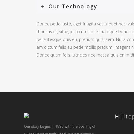
Our Technology
Donec pede justo, eget fringilla vel, aliquet nec, vul
rhoncus ut, vitae, justo um sociis natoque.Donec qu
pellentesque quis eu, pretium quis, sem. Nulla co
am dictum felis eu pede mollis pretium. Integer ti
Donec quam felis, ultricies nec massa quis enim dict
Hillt
Our story begins in 1980 with the opening of