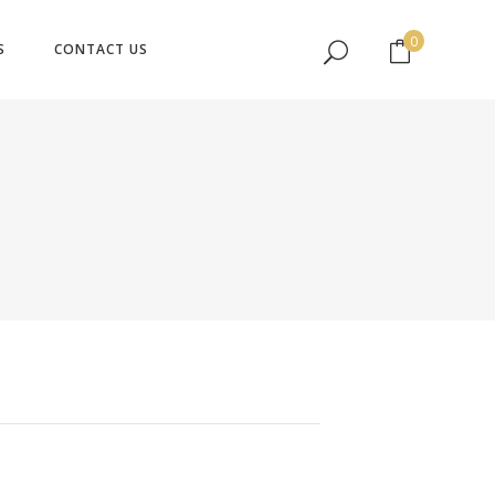
No products in the cart.
0
S
CONTACT US
No products in the cart.