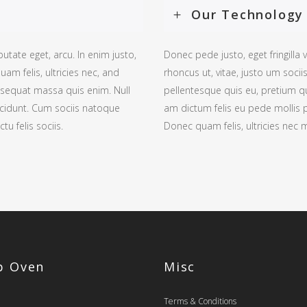
Our Technology
putate eget, arcu. In enim justo,
Donec pede justo, eget fringilla v
am felis, ultricies nec, and
rhoncus ut, vitae, justo um socii
nsequat massa quis enim. Null
pellentesque quis eu, pretium q
ncidunt. Cum sociis natoque
am dictum felis eu pede mollis p
u felis sociis.
Donec quam felis, ultricies nec m
op Oven
Misc
Terms & Conditions