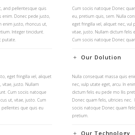
c, and pellentesque quis
Cum sociis natoque Donec quam f
s enim. Donec pede justo,
eu, pretium quis, sem. Nulla co
 In enim justo, rhoncus ut,
eget fringilla vel, aliquet nec, vu
tium. Integer tincidunt.
vitae, justo. Nullam dictum felis 
c putate.
Cum sociis natoque Donec quam f
Our Dolution
eget fringilla vel, aliquet
Nulla consequat massa quis enim.
, vitae, justo. Nullam
nec, vulp utate eget, arcu. In eni
idunt. Cum sociis natoque
dictum felis eu pede mo llis pre
cus ut, vitae, justo. Cum
Donec quam felis, ultricies nec. 
d pellentes que quis eu
sociis natoque Donec quam felis,
pretium.
Our Technology