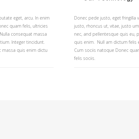
lputate eget, arcu. In enim
Donec pede justo, eget fringilla v
nec quam felis, ultricies
justo, rhoncus ut, vitae, justo u
. Nulla consequat massa
nec, and pellentesque quis eu, 
ium. Integer tincidunt.
quis enim. Null am dictum felis 
c massa quis enim dictu
Cum sociis natoque Donec quam f
felis sociis.