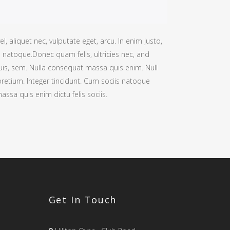
el, aliquet nec, vulputate eget, arcu. In enim justo,
s natoque.Donec quam felis, ultricies nec, and
uis, sem. Nulla consequat massa quis enim. Null
retium. Integer tincidunt. Cum sociis natoque
assa quis enim dictu felis sociis.
Get In Touch